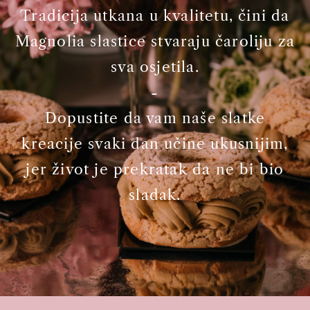
Tradicija utkana u kvalitetu, čini da
Magnolia slastice stvaraju čaroliju za
sva osjetila.
-
Dopustite da vam naše slatke
kreacije svaki dan učine ukusnijim,
jer život je prekratak da ne bi bio
sladak.