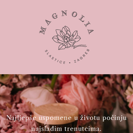
Najljepše uspomene u životu počinju
najslađim trenutcima.